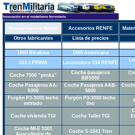
Accesorios RENFE
Mater
Material rodante RENFE
Otros fabricantes
Lista de precios
1900 Bicabina
1900 Americana
Lo
333.3 PRIMA
Locomotora 334 RENFE
Coche pasajeros
Co
Coche 7000 "yenka"
BB5000
Coche Pasajeros AA-
Coche Pasajeros AAB-
Coche
5000
5000
Furgón P3-3000 techo
Furgón P3-3000 techo
estriado
liso
C
Coche vivienda TGI
Coche Taller TGI
E
Coche MI-E 1001
Coche S-1041 Tren
Auscultador de