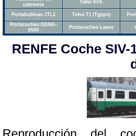
Taller AVE
catenaria
Portabobinas JTL2
Tolva T1 (Tgpps)
Por
Portacoches DDMA-
Portacoches Laaes
9500
RENFE Coche SIV-1
Reproducción del co